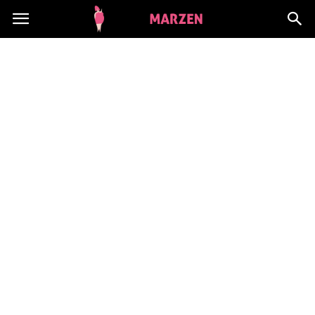
CialoMarzen.pl