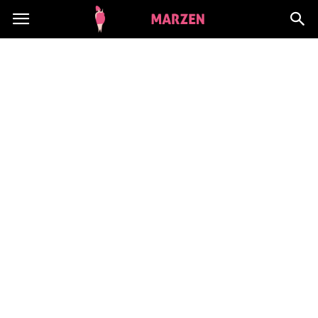
CialoMarzen.pl