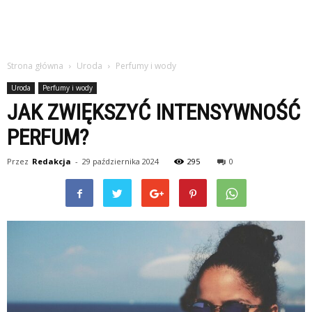
Strona główna
Uroda
Perfumy i wody
Uroda
Perfumy i wody
JAK ZWIĘKSZYĆ INTENSYWNOŚĆ
PERFUM?
Przez
Redakcja
-
29 października 2024
295
0