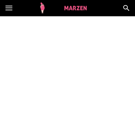
CialoMarzen.pl