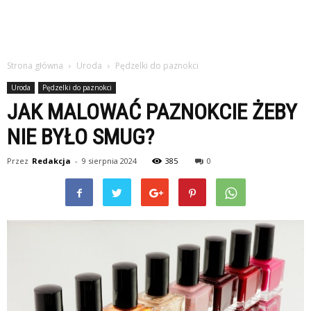
Strona główna
Uroda
Pędzelki do paznokci
Uroda
Pędzelki do paznokci
JAK MALOWAĆ PAZNOKCIE ŻEBY
NIE BYŁO SMUG?
Przez
Redakcja
-
9 sierpnia 2024
385
0