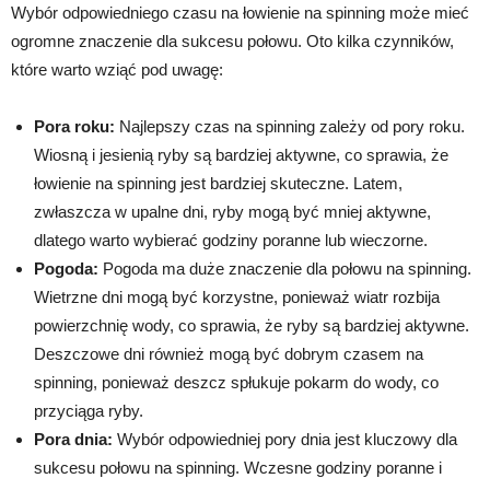
Wybór odpowiedniego czasu na łowienie na spinning może mieć
ogromne znaczenie dla sukcesu połowu. Oto kilka czynników,
które warto wziąć pod uwagę:
Pora roku:
Najlepszy czas na spinning zależy od pory roku.
Wiosną i jesienią ryby są bardziej aktywne, co sprawia, że
łowienie na spinning jest bardziej skuteczne. Latem,
zwłaszcza w upalne dni, ryby mogą być mniej aktywne,
dlatego warto wybierać godziny poranne lub wieczorne.
Pogoda:
Pogoda ma duże znaczenie dla połowu na spinning.
Wietrzne dni mogą być korzystne, ponieważ wiatr rozbija
powierzchnię wody, co sprawia, że ryby są bardziej aktywne.
Deszczowe dni również mogą być dobrym czasem na
spinning, ponieważ deszcz spłukuje pokarm do wody, co
przyciąga ryby.
Pora dnia:
Wybór odpowiedniej pory dnia jest kluczowy dla
sukcesu połowu na spinning. Wczesne godziny poranne i