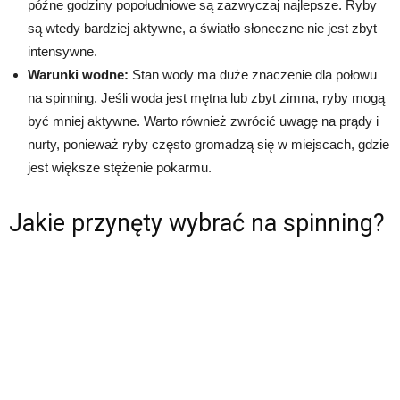
późne godziny popołudniowe są zazwyczaj najlepsze. Ryby
są wtedy bardziej aktywne, a światło słoneczne nie jest zbyt
intensywne.
Warunki wodne:
Stan wody ma duże znaczenie dla połowu
na spinning. Jeśli woda jest mętna lub zbyt zimna, ryby mogą
być mniej aktywne. Warto również zwrócić uwagę na prądy i
nurty, ponieważ ryby często gromadzą się w miejscach, gdzie
jest większe stężenie pokarmu.
Jakie przynęty wybrać na spinning?