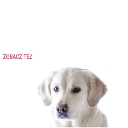
ZOBACZ TEŻ