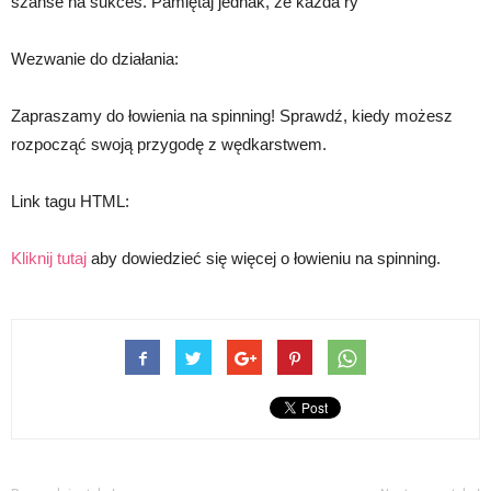
szanse na sukces. Pamiętaj jednak, że każda ry
Wezwanie do działania:
Zapraszamy do łowienia na spinning! Sprawdź, kiedy możesz
rozpocząć swoją przygodę z wędkarstwem.
Link tagu HTML:
Kliknij tutaj
aby dowiedzieć się więcej o łowieniu na spinning.