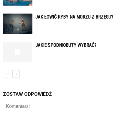
JAK ŁOWIĆ RYBY NA MORZU Z BRZEGU?
JAKIE SPODNIOBUTY WYBRAĆ?
ZOSTAW ODPOWIEDŹ