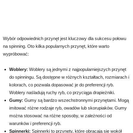
Wybór odpowiednich przynęt jest kluczowy dla sukcesu połowu
na spinning. Oto kilka popularnych przynęt, które warto
wypróbować:
Woblery:
Woblery są jednymi z najpopularniejszych przynęt
do spinningu. Są dostępne w różnych kształtach, rozmiarach i
kolorach, co pozwala dopasować je do preferencji ryb.
Woblery naśladują ruchy ryb, co przyciąga drapieżniki.
Gumy:
Gumy są bardzo wszechstronnymi przynętami. Mogą
imitować różne rodzaje ryb, owadów lub skorupiaków. Gumy
można stosować na różne sposoby, w zależności od
warunków i preferencji ryb.
Spinnerki:
Spinnerki to przynęty, które obracają się wokół