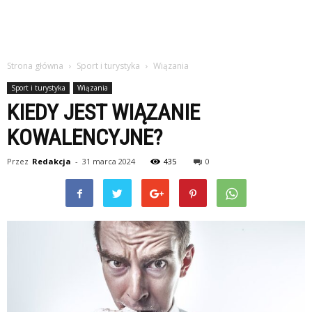
Strona główna
Sport i turystyka
Wiązania
Sport i turystyka
Wiązania
KIEDY JEST WIĄZANIE
KOWALENCYJNE?
Przez
Redakcja
-
31 marca 2024
435
0