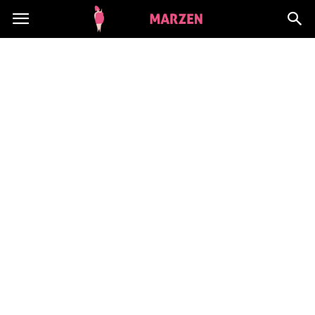
CialoMarzen.pl