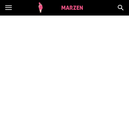
CialoMarzen.pl