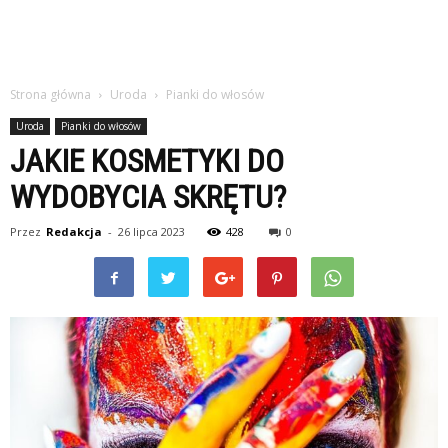
Strona główna
Uroda
Pianki do włosów
Uroda
Pianki do włosów
JAKIE KOSMETYKI DO
WYDOBYCIA SKRĘTU?
Przez
Redakcja
-
26 lipca 2023
428
0