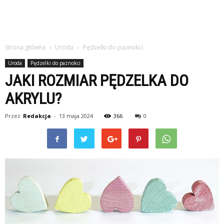
Strona główna
Uroda
Pędzelki do paznokci
Uroda
Pędzelki do paznokci
JAKI ROZMIAR PĘDZELKA DO
AKRYLU?
Przez
Redakcja
-
13 maja 2024
366
0