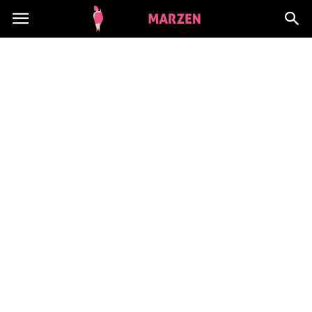
CialoMarzen.pl