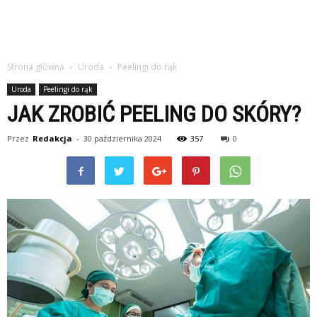
Strona główna
Uroda
Peelingi do rąk
Uroda
Peelingi do rąk
JAK ZROBIĆ PEELING DO SKÓRY?
Przez
Redakcja
-
30 października 2024
357
0