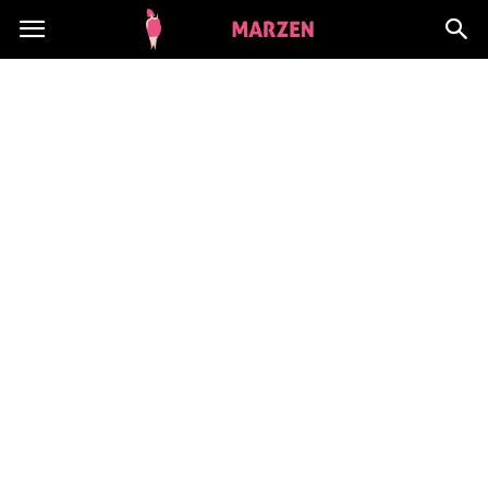
CialoMarzen.pl