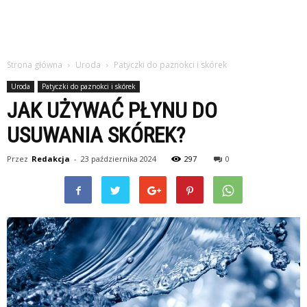
Strona główna
Uroda
Patyczki do paznokci i skórek
Uroda
Patyczki do paznokci i skórek
JAK UŻYWAĆ PŁYNU DO
USUWANIA SKÓREK?
Przez
Redakcja
-
23 października 2024
297
0