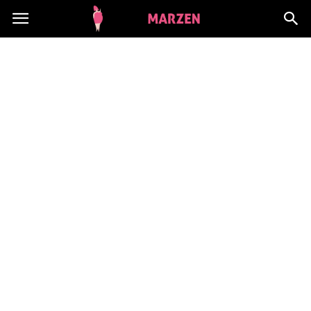
CialoMarzen.pl