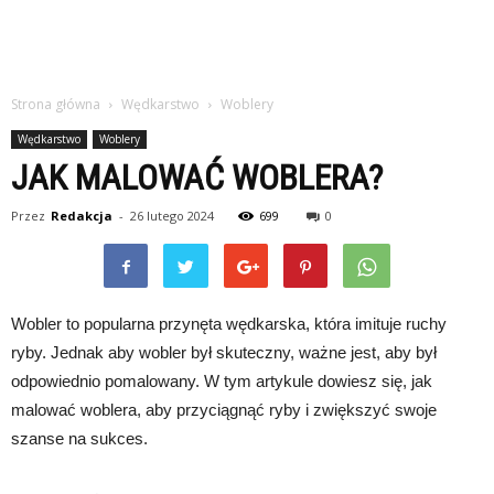
Strona główna
Wędkarstwo
Woblery
Wędkarstwo
Woblery
JAK MALOWAĆ WOBLERA?
Przez
Redakcja
-
26 lutego 2024
699
0
Wobler to popularna przynęta wędkarska, która imituje ruchy
ryby. Jednak aby wobler był skuteczny, ważne jest, aby był
odpowiednio pomalowany. W tym artykule dowiesz się, jak
malować woblera, aby przyciągnąć ryby i zwiększyć swoje
szanse na sukces.