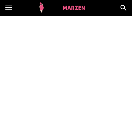
CialoMarzen.pl