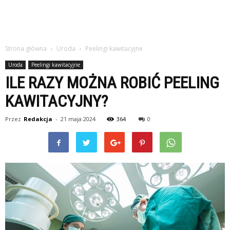
Strona główna
Uroda
Peelingi kawitacyjne
Uroda
Peelingi kawitacyjne
ILE RAZY MOŻNA ROBIĆ PEELING
KAWITACYJNY?
Przez
Redakcja
-
21 maja 2024
364
0