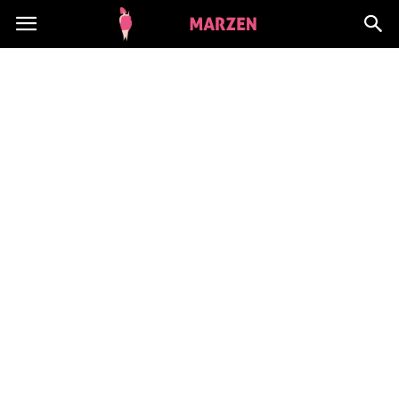
CialoMarzen.pl