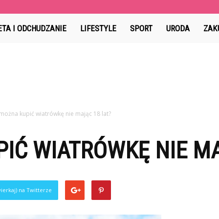
Marzen.pl
ETA I ODCHUDZANIE
LIFESTYLE
SPORT
URODA
ZAK
można kupić wiatrówkę nie mając 18 lat?
IĆ WIATRÓWKĘ NIE MA
ierkaj) na Twitterze