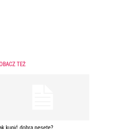
OBACZ TEŻ
ak kupić dobrą pęsetę?