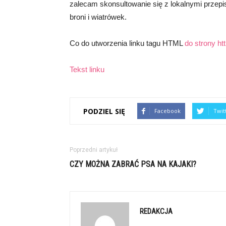
zalecam skonsultowanie się z lokalnymi przep
broni i wiatrówek.
Co do utworzenia linku tagu HTML
do strony ht
Tekst linku
PODZIEL SIĘ
Facebook
Twit
Poprzedni artykuł
CZY MOŻNA ZABRAĆ PSA NA KAJAKI?
REDAKCJA