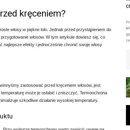
c
przed kręceniem?
Il
wł
oste włosy w piękne loki. Jednak przed przystąpieniem do
gę
 przygotowanie włosów. W tym artykule dowiesz się, co
za
 najlepsze efekty i jednocześnie chronić swoje włosy
owinnyśmy zastosować przed kręceniem włosów, jest
temperaturę może je osłabić i zniszczyć. Termoochrona
imalizuje szkodliwe działanie wysokiej temperatury.
uktu
Przy wyborze termoochrony warto zwrócić uwagę na