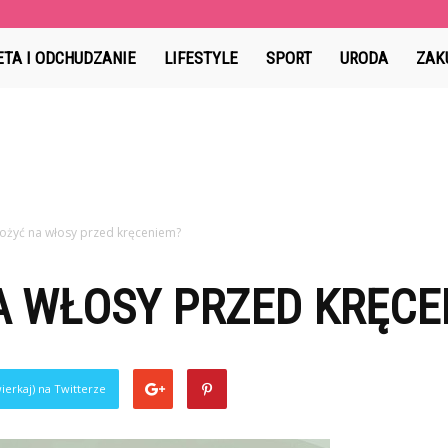
Marzen.pl
ETA I ODCHUDZANIE
LIFESTYLE
SPORT
URODA
ZAK
ożyć na włosy przed kręceniem?
A WŁOSY PRZED KRĘCE
ierkaj) na Twitterze