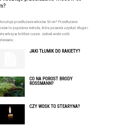
m?
e kosztuje przedłużanie włosów 50 cm? Przedłużanie
osów to popularna metoda, która pozwala uzyskać długie i
ste włosy w krótkim czasie. Jednak wiele osób
stanawia...
JAKI TŁUMIK DO RAKIETY?
CO NA POROST BRODY
ROSSMANN?
CZY WOSK TO STEARYNA?