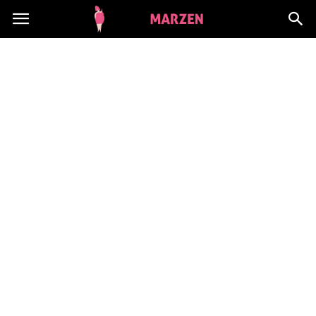
CialoMarzen.pl