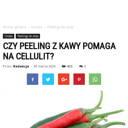
Strona główna
Uroda
Peelingi do stóp
Uroda
Peelingi do stóp
CZY PEELING Z KAWY POMAGA
NA CELLULIT?
Przez
Redakcja
-
30 marca 2024
425
0