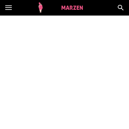
CialoMarzen.pl