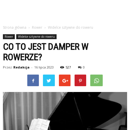
Strona główna
Rower
Widelce sztywne do roweru
Rower
Widelce sztywne do roweru
CO TO JEST DAMPER W
ROWERZE?
Przez
Redakcja
-
16 lipca 2023
527
0